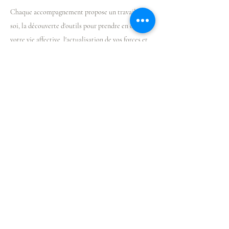
Chaque accompagnement propose un travail sur
soi, la découverte d'outils pour prendre en charge
votre vie affective, l'actualisation de vos forces et
de vos ressources et l'apprentissage de méthodes
pour déloger vos tensions.
Un accompagnement d'une seule voir quelques
séances peut suffire dans de nombreux cas. Une
thérapie plus développée ne dépasse en principe
pas 10 entretiens.
©