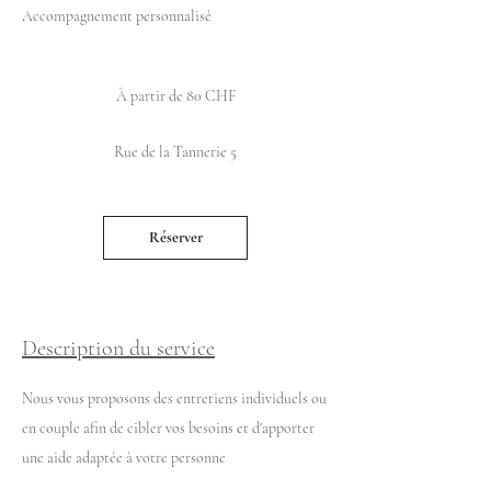
Accompagnement personnalisé
À
partir
À partir de 80 CHF
de
80
francs
suisses
Rue de la Tannerie 5
Réserver
Description du service
Nous vous proposons des entretiens individuels ou
en couple afin de cibler vos besoins et d'apporter
une aide adaptée à votre personne